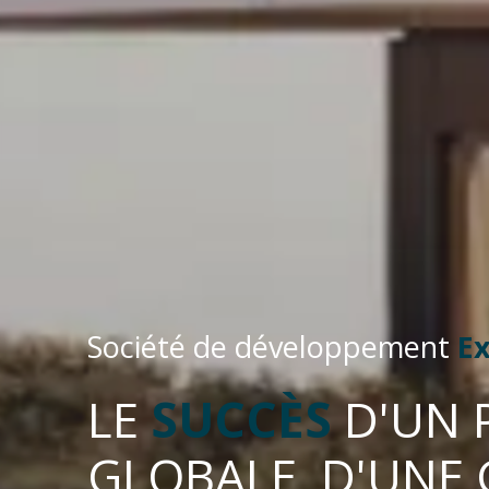
Société de développement
E
LE
SUCCÈS
D'UN 
GLOBALE, D'UNE 